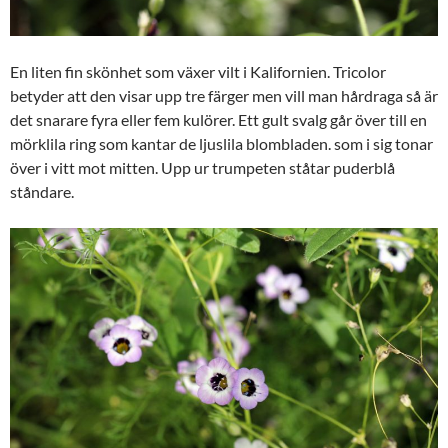
En liten fin skönhet som växer vilt i Kalifornien. Tricolor
betyder att den visar upp tre färger men vill man hårdraga så är
det snarare fyra eller fem kulörer. Ett gult svalg går över till en
mörklila ring som kantar de ljuslila blombladen. som i sig tonar
över i vitt mot mitten. Upp ur trumpeten ståtar puderblå
ståndare.