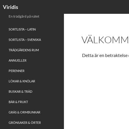
Viridis
En trädgård på nätet
SORTLISTA – LATIN
VÄLKOMME
SORTLISTA – SVENSKA
TRÄDGÅRDENS RUM
Detta är en betraktelse o
ANNUELLER
PERENNER
LÖKAR & KNÖLAR
BUSKAR & TRÄD
BÄR & FRUKT
GRÄS & ORMBUNKAR
GRÖNSAKER & ÖRTER