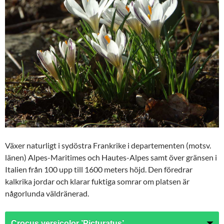
Växer naturligt i sydöstra Frankrike i departementen (motsv.
länen) Alpes-Maritimes och Hautes-Alpes samt över gränsen i
Italien från 100 upp till 1600 meters höjd. Den föredrar
kalkrika jordar och klarar fuktiga somrar om platsen är
någorlunda väldränerad.