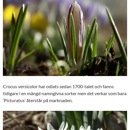
Crocus versicolor har odlats sedan 1700-talet och fanns
tidigare i en mängd namngivna sorter men det verkar som bara
’Picturatus’ återstår på marknaden.