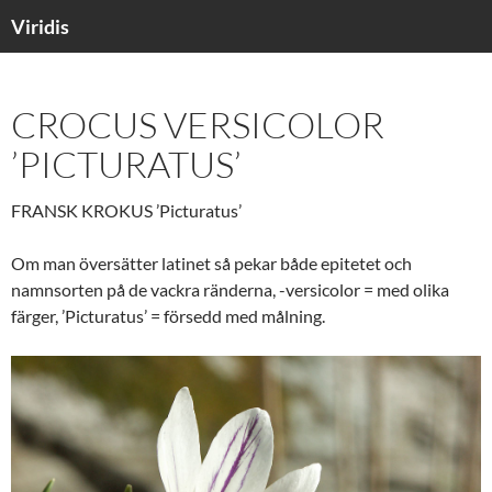
Viridis
SKIP
TO
CONTENT
CROCUS VERSICOLOR
’PICTURATUS’
FRANSK KROKUS ’Picturatus’
Om man översätter latinet så pekar både epitetet och
namnsorten på de vackra ränderna, -versicolor = med olika
färger, ’Picturatus’ = försedd med målning.