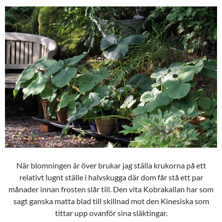
När blomningen är över brukar jag ställa krukorna på ett
relativt lugnt ställe i halvskugga där dom får stå ett par
månader innan frosten slår till. Den vita Kobrakallan har som
sagt ganska matta blad till skillnad mot den Kinesiska som
tittar upp ovanför sina släktingar.